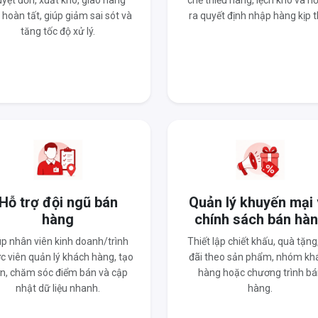
yệt đơn, xuất kho, giao hàng
chế thiếu hàng, lệch kho và hỗ
 hoàn tất, giúp giảm sai sót và
ra quyết định nhập hàng kịp t
tăng tốc độ xử lý.
Hỗ trợ đội ngũ bán
Quản lý khuyến mại
hàng
chính sách bán hà
úp nhân viên kinh doanh/trình
Thiết lập chiết khấu, quà tặng
c viên quản lý khách hàng, tạo
đãi theo sản phẩm, nhóm kh
n, chăm sóc điểm bán và cập
hàng hoặc chương trình bá
nhật dữ liệu nhanh.
hàng.