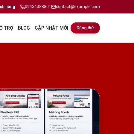
ch hàng
09434388801
contact@example.com
Ỗ TRỢ
BLOG
CẬP NHẬT MỚI
Dùng thử