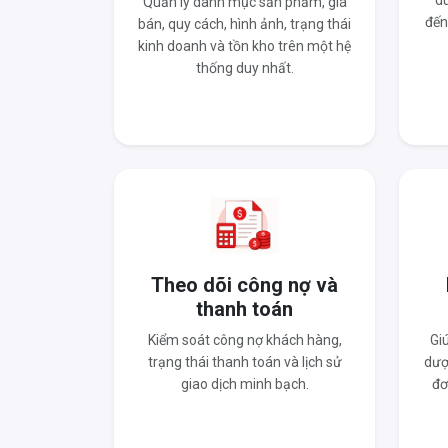
du
Quản lý danh mục sản phẩm, giá
đến
bán, quy cách, hình ảnh, trạng thái
kinh doanh và tồn kho trên một hệ
thống duy nhất.
Theo dõi công nợ và
thanh toán
Kiểm soát công nợ khách hàng,
Gi
trạng thái thanh toán và lịch sử
dượ
giao dịch minh bạch.
đơ