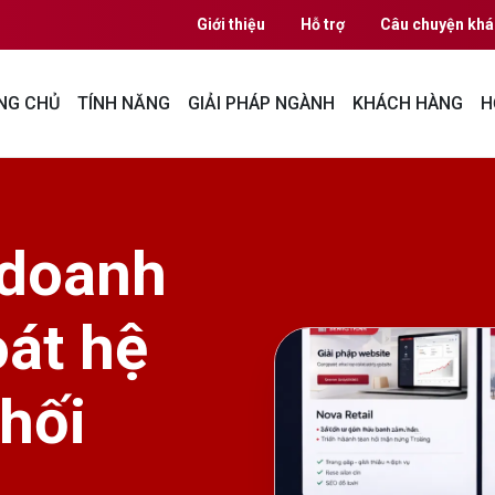
Giới thiệu
Hỗ trợ
Câu chuyện khá
NG CHỦ
TÍNH NĂNG
GIẢI PHÁP NGÀNH
KHÁCH HÀNG
H
 doanh
oát hệ
hối