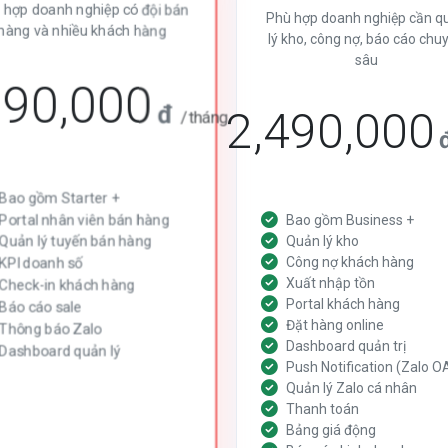
 hợp doanh nghiệp có đội bán
Phù hợp doanh nghiệp cần q
hàng và nhiều khách hàng
lý kho, công nợ, báo cáo chu
sâu
290,000
đ
2,490,000
/tháng
Bao gồm Starter +
Portal nhân viên bán hàng
Bao gồm Business +
Quản lý tuyến bán hàng
Quản lý kho
Công nợ khách hàng
KPI doanh số
Xuất nhập tồn
Check-in khách hàng
Portal khách hàng
Báo cáo sale
Đặt hàng online
Thông báo Zalo
Dashboard quản trị
Dashboard quản lý
Push Notification (Zalo O
Quản lý Zalo cá nhân
Thanh toán
Bảng giá động