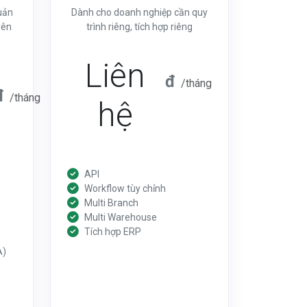
uản
Dành cho doanh nghiệp cần quy
yên
trình riêng, tích hợp riêng
Liên
đ
/tháng
đ
/tháng
hệ
API
Workflow tùy chỉnh
Multi Branch
Multi Warehouse
Tích hợp ERP
A)