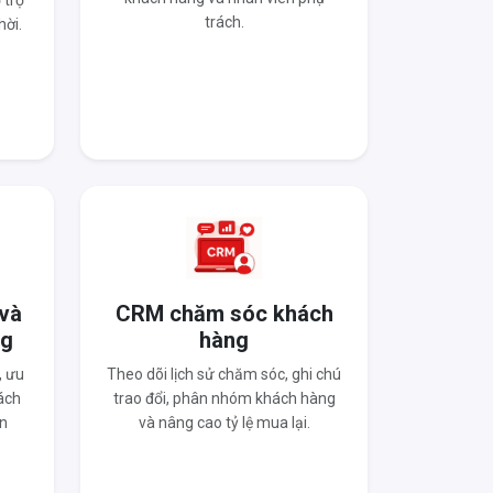
 trợ
trách.
hời.
 và
CRM chăm sóc khách
ng
hàng
, ưu
Theo dõi lịch sử chăm sóc, ghi chú
ách
trao đổi, phân nhóm khách hàng
n
và nâng cao tỷ lệ mua lại.