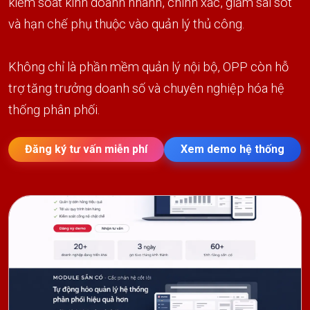
kiểm soát kinh doanh nhanh, chính xác, giảm sai sót
và hạn chế phụ thuộc vào quản lý thủ công.
Không chỉ là phần mềm quản lý nội bộ, OPP còn hỗ
trợ tăng trưởng doanh số và chuyên nghiệp hóa hệ
thống phân phối.
Đăng ký tư vấn miễn phí
Xem demo hệ thống