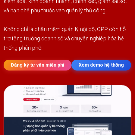
kiểm soát kinh doanh nhanh, chính xác, giảm sai sót
và hạn chế phụ thuộc vào quản lý thủ công.
Không chỉ là phần mềm quản lý nội bộ, OPP còn hỗ
trợ tăng trưởng doanh số và chuyên nghiệp hóa hệ
thống phân phối.
Đăng ký tư vấn miễn phí
Xem demo hệ thống