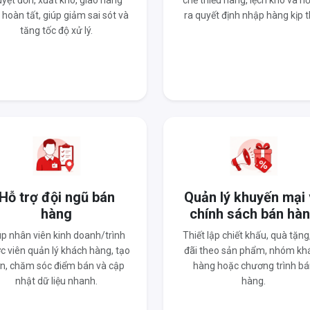
yệt đơn, xuất kho, giao hàng
chế thiếu hàng, lệch kho và hỗ
 hoàn tất, giúp giảm sai sót và
ra quyết định nhập hàng kịp t
tăng tốc độ xử lý.
Hỗ trợ đội ngũ bán
Quản lý khuyến mại
hàng
chính sách bán hà
úp nhân viên kinh doanh/trình
Thiết lập chiết khấu, quà tặng
c viên quản lý khách hàng, tạo
đãi theo sản phẩm, nhóm kh
n, chăm sóc điểm bán và cập
hàng hoặc chương trình bá
nhật dữ liệu nhanh.
hàng.