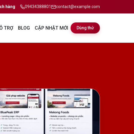
ch hàng
09434388801
contact@example.com
Ỗ TRỢ
BLOG
CẬP NHẬT MỚI
Dùng thử