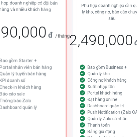
 hợp doanh nghiệp có đội bán
Phù hợp doanh nghiệp cần q
hàng và nhiều khách hàng
lý kho, công nợ, báo cáo chu
sâu
290,000
đ
2,490,000
/tháng
Bao gồm Starter +
Portal nhân viên bán hàng
Bao gồm Business +
Quản lý tuyến bán hàng
Quản lý kho
Công nợ khách hàng
KPI doanh số
Xuất nhập tồn
Check-in khách hàng
Portal khách hàng
Báo cáo sale
Đặt hàng online
Thông báo Zalo
Dashboard quản trị
Dashboard quản lý
Push Notification (Zalo O
Quản lý Zalo cá nhân
Thanh toán
Bảng giá động