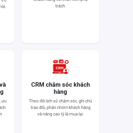
 trợ
trách.
hời.
 và
CRM chăm sóc khách
ng
hàng
, ưu
Theo dõi lịch sử chăm sóc, ghi chú
ách
trao đổi, phân nhóm khách hàng
n
và nâng cao tỷ lệ mua lại.