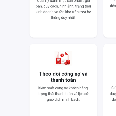
du
Quản lý danh mục sản phẩm, giá
đến
bán, quy cách, hình ảnh, trạng thái
kinh doanh và tồn kho trên một hệ
thống duy nhất.
Theo dõi công nợ và
thanh toán
Kiểm soát công nợ khách hàng,
Gi
trạng thái thanh toán và lịch sử
dượ
giao dịch minh bạch.
đơ