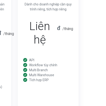
uản
Dành cho doanh nghiệp cần quy
yên
trình riêng, tích hợp riêng
Liên
đ
/tháng
đ
/tháng
hệ
API
Workflow tùy chỉnh
Multi Branch
Multi Warehouse
Tích hợp ERP
A)