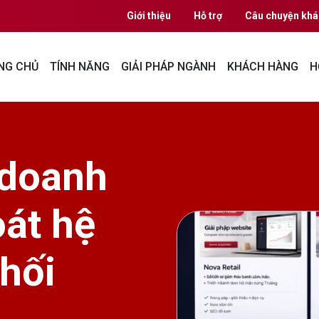
Giới thiệu
Hỗ trợ
Câu chuyện khá
NG CHỦ
TÍNH NĂNG
GIẢI PHÁP NGÀNH
KHÁCH HÀNG
H
 doanh
oát hệ
hối