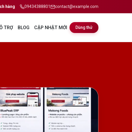
ch hàng
09434388801
contact@example.com
Ỗ TRỢ
BLOG
CẬP NHẬT MỚI
Dùng thử