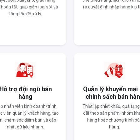
yệt đơn, xuất kho, giao hàng
chế thiếu hàng, lệch kho và hỗ
 hoàn tất, giúp giảm sai sót và
ra quyết định nhập hàng kịp t
tăng tốc độ xử lý.
Hỗ trợ đội ngũ bán
Quản lý khuyến mại
hàng
chính sách bán hà
úp nhân viên kinh doanh/trình
Thiết lập chiết khấu, quà tặng
c viên quản lý khách hàng, tạo
đãi theo sản phẩm, nhóm kh
n, chăm sóc điểm bán và cập
hàng hoặc chương trình bá
nhật dữ liệu nhanh.
hàng.