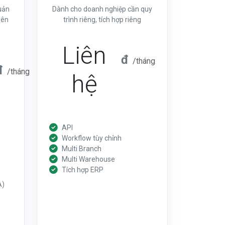
uản
Dành cho doanh nghiệp cần quy
yên
trình riêng, tích hợp riêng
Liên
đ
/tháng
đ
/tháng
hệ
API
Workflow tùy chỉnh
Multi Branch
Multi Warehouse
Tích hợp ERP
A)