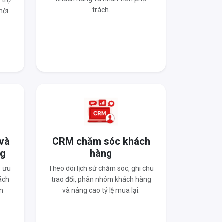
 trợ
trách.
hời.
 và
CRM chăm sóc khách
ng
hàng
, ưu
Theo dõi lịch sử chăm sóc, ghi chú
ách
trao đổi, phân nhóm khách hàng
n
và nâng cao tỷ lệ mua lại.