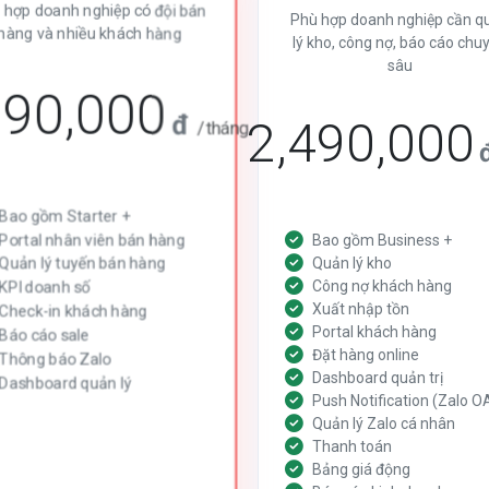
 hợp doanh nghiệp có đội bán
Phù hợp doanh nghiệp cần q
hàng và nhiều khách hàng
lý kho, công nợ, báo cáo chu
sâu
290,000
đ
2,490,000
/tháng
Bao gồm Starter +
Portal nhân viên bán hàng
Bao gồm Business +
Quản lý tuyến bán hàng
Quản lý kho
Công nợ khách hàng
KPI doanh số
Xuất nhập tồn
Check-in khách hàng
Portal khách hàng
Báo cáo sale
Đặt hàng online
Thông báo Zalo
Dashboard quản trị
Dashboard quản lý
Push Notification (Zalo O
Quản lý Zalo cá nhân
Thanh toán
Bảng giá động