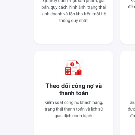
du
Quản lý danh mục sản phẩm, giá
đến
bán, quy cách, hình ảnh, trạng thái
kinh doanh và tồn kho trên một hệ
thống duy nhất.
Theo dõi công nợ và
thanh toán
Kiểm soát công nợ khách hàng,
Gi
trạng thái thanh toán và lịch sử
dượ
giao dịch minh bạch.
đơ