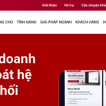
Giới thiệu
Hỗ trợ
Câu chuyện khá
NG CHỦ
TÍNH NĂNG
GIẢI PHÁP NGÀNH
KHÁCH HÀNG
H
 doanh
oát hệ
hối