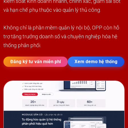
kiểm soát kinh doanh nhanh, chính xác, giảm sai sót
và hạn chế phụ thuộc vào quản lý thủ công.
Không chỉ là phần mềm quản lý nội bộ, OPP còn hỗ
trợ tăng trưởng doanh số và chuyên nghiệp hóa hệ
thống phân phối.
Đăng ký tư vấn miễn phí
Xem demo hệ thống