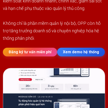
kiểm soát kinh doanh nhanh, chính xác, giảm sai sót
và hạn chế phụ thuộc vào quản lý thủ công.
Không chỉ là phần mềm quản lý nội bộ, OPP còn hỗ
trợ tăng trưởng doanh số và chuyên nghiệp hóa hệ
thống phân phối.
Đăng ký tư vấn miễn phí
Xem demo hệ thống