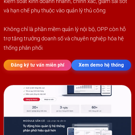
kiểm soát kinh doanh nhanh, chính xác, giảm sai sót
và hạn chế phụ thuộc vào quản lý thủ công.
Không chỉ là phần mềm quản lý nội bộ, OPP còn hỗ
trợ tăng trưởng doanh số và chuyên nghiệp hóa hệ
thống phân phối.
Đăng ký tư vấn miễn phí
Xem demo hệ thống