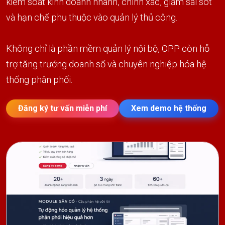
kiểm soát kinh doanh nhanh, chính xác, giảm sai sót
và hạn chế phụ thuộc vào quản lý thủ công.
Không chỉ là phần mềm quản lý nội bộ, OPP còn hỗ
trợ tăng trưởng doanh số và chuyên nghiệp hóa hệ
thống phân phối.
Đăng ký tư vấn miễn phí
Xem demo hệ thống