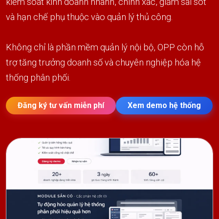
kiểm soát kinh doanh nhanh, chính xác, giảm sai sót
và hạn chế phụ thuộc vào quản lý thủ công.
Không chỉ là phần mềm quản lý nội bộ, OPP còn hỗ
trợ tăng trưởng doanh số và chuyên nghiệp hóa hệ
thống phân phối.
Đăng ký tư vấn miễn phí
Xem demo hệ thống