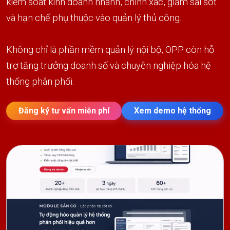
kiểm soát kinh doanh nhanh, chính xác, giảm sai sót
và hạn chế phụ thuộc vào quản lý thủ công.
Không chỉ là phần mềm quản lý nội bộ, OPP còn hỗ
trợ tăng trưởng doanh số và chuyên nghiệp hóa hệ
thống phân phối.
Đăng ký tư vấn miễn phí
Xem demo hệ thống