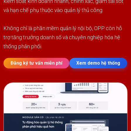
kiểm soát kinh doanh nhanh, chính xác, giảm sai sót
và hạn chế phụ thuộc vào quản lý thủ công.
Không chỉ là phần mềm quản lý nội bộ, OPP còn hỗ
trợ tăng trưởng doanh số và chuyên nghiệp hóa hệ
thống phân phối.
Đăng ký tư vấn miễn phí
Xem demo hệ thống