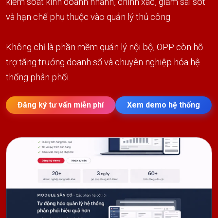
kiểm soát kinh doanh nhanh, chính xác, giảm sai sót
và hạn chế phụ thuộc vào quản lý thủ công.
Không chỉ là phần mềm quản lý nội bộ, OPP còn hỗ
trợ tăng trưởng doanh số và chuyên nghiệp hóa hệ
thống phân phối.
Đăng ký tư vấn miễn phí
Xem demo hệ thống