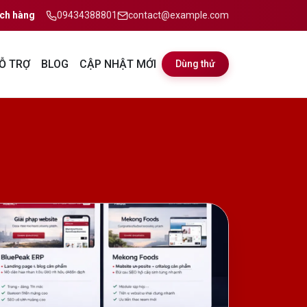
ch hàng
09434388801
contact@example.com
Ỗ TRỢ
BLOG
CẬP NHẬT MỚI
Dùng thử