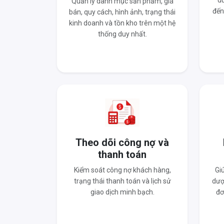
du
Quản lý danh mục sản phẩm, giá
đến
bán, quy cách, hình ảnh, trạng thái
kinh doanh và tồn kho trên một hệ
thống duy nhất.
Theo dõi công nợ và
thanh toán
Kiểm soát công nợ khách hàng,
Gi
trạng thái thanh toán và lịch sử
dượ
giao dịch minh bạch.
đơ