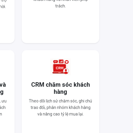
 trợ
trách.
hời.
 và
CRM chăm sóc khách
ng
hàng
, ưu
Theo dõi lịch sử chăm sóc, ghi chú
ách
trao đổi, phân nhóm khách hàng
n
và nâng cao tỷ lệ mua lại.