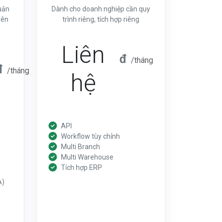
uản
Dành cho doanh nghiệp cần quy
yên
trình riêng, tích hợp riêng
Liên
đ
/tháng
đ
/tháng
hệ
API
Workflow tùy chỉnh
Multi Branch
Multi Warehouse
Tích hợp ERP
A)