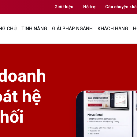
Giới thiệu
Hỗ trợ
Câu chuyện khá
NG CHỦ
TÍNH NĂNG
GIẢI PHÁP NGÀNH
KHÁCH HÀNG
H
 doanh
oát hệ
hối