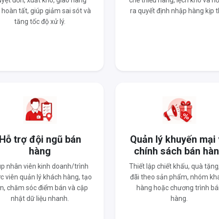
yệt đơn, xuất kho, giao hàng
chế thiếu hàng, lệch kho và hỗ
 hoàn tất, giúp giảm sai sót và
ra quyết định nhập hàng kịp t
tăng tốc độ xử lý.
Hỗ trợ đội ngũ bán
Quản lý khuyến mại
hàng
chính sách bán hà
úp nhân viên kinh doanh/trình
Thiết lập chiết khấu, quà tặng
c viên quản lý khách hàng, tạo
đãi theo sản phẩm, nhóm kh
n, chăm sóc điểm bán và cập
hàng hoặc chương trình bá
nhật dữ liệu nhanh.
hàng.