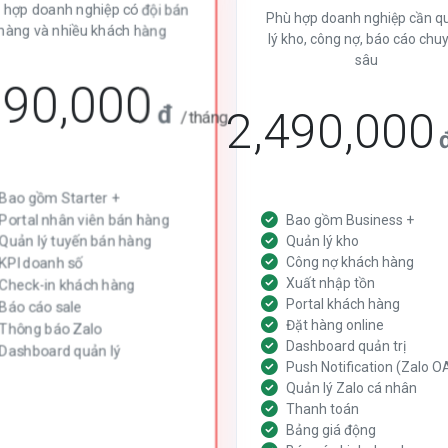
 hợp doanh nghiệp có đội bán
Phù hợp doanh nghiệp cần q
hàng và nhiều khách hàng
lý kho, công nợ, báo cáo chu
sâu
290,000
đ
2,490,000
/tháng
Bao gồm Starter +
Portal nhân viên bán hàng
Bao gồm Business +
Quản lý tuyến bán hàng
Quản lý kho
Công nợ khách hàng
KPI doanh số
Xuất nhập tồn
Check-in khách hàng
Portal khách hàng
Báo cáo sale
Đặt hàng online
Thông báo Zalo
Dashboard quản trị
Dashboard quản lý
Push Notification (Zalo O
Quản lý Zalo cá nhân
Thanh toán
Bảng giá động