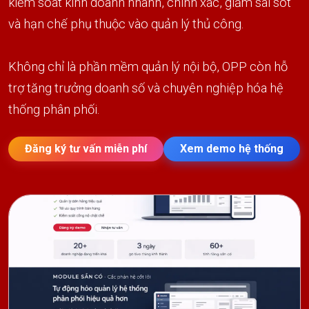
kiểm soát kinh doanh nhanh, chính xác, giảm sai sót
và hạn chế phụ thuộc vào quản lý thủ công.
Không chỉ là phần mềm quản lý nội bộ, OPP còn hỗ
trợ tăng trưởng doanh số và chuyên nghiệp hóa hệ
thống phân phối.
Đăng ký tư vấn miễn phí
Xem demo hệ thống