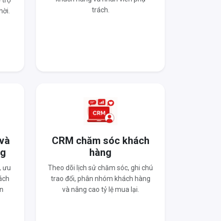
 trợ
trách.
hời.
 và
CRM chăm sóc khách
ng
hàng
, ưu
Theo dõi lịch sử chăm sóc, ghi chú
ách
trao đổi, phân nhóm khách hàng
n
và nâng cao tỷ lệ mua lại.