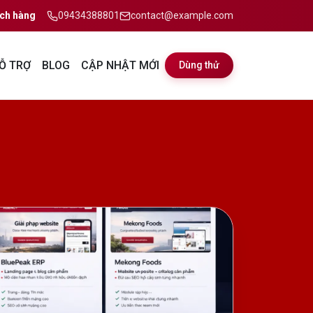
ch hàng
09434388801
contact@example.com
Ỗ TRỢ
BLOG
CẬP NHẬT MỚI
Dùng thử