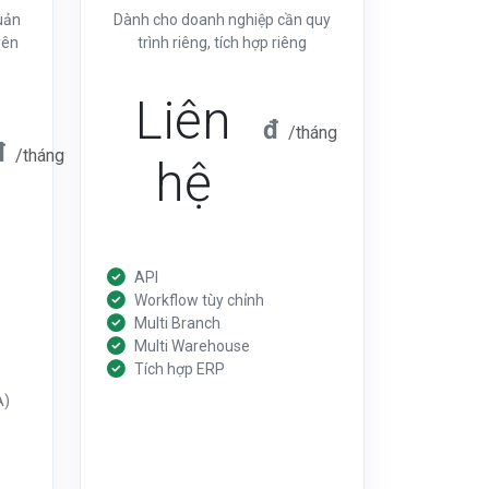
uản
Dành cho doanh nghiệp cần quy
yên
trình riêng, tích hợp riêng
Liên
đ
/tháng
đ
/tháng
hệ
API
Workflow tùy chỉnh
Multi Branch
Multi Warehouse
Tích hợp ERP
A)