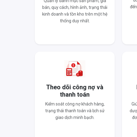
du
Quản lý danh mục sản phẩm, giá
đến
bán, quy cách, hình ảnh, trạng thái
kinh doanh và tồn kho trên một hệ
thống duy nhất.
Theo dõi công nợ và
thanh toán
Kiểm soát công nợ khách hàng,
Gi
trạng thái thanh toán và lịch sử
dượ
giao dịch minh bạch.
đơ