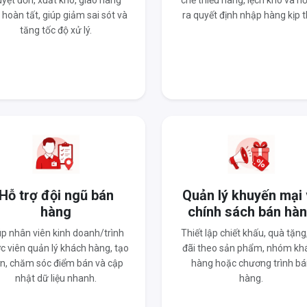
yệt đơn, xuất kho, giao hàng
chế thiếu hàng, lệch kho và hỗ
 hoàn tất, giúp giảm sai sót và
ra quyết định nhập hàng kịp t
tăng tốc độ xử lý.
Hỗ trợ đội ngũ bán
Quản lý khuyến mại
hàng
chính sách bán hà
úp nhân viên kinh doanh/trình
Thiết lập chiết khấu, quà tặng
c viên quản lý khách hàng, tạo
đãi theo sản phẩm, nhóm kh
n, chăm sóc điểm bán và cập
hàng hoặc chương trình bá
nhật dữ liệu nhanh.
hàng.