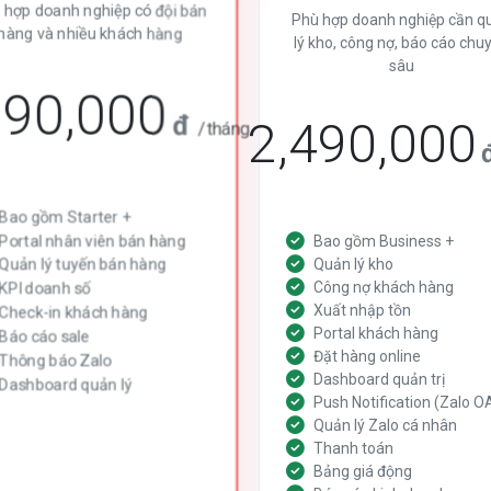
 hợp doanh nghiệp có đội bán
Phù hợp doanh nghiệp cần q
hàng và nhiều khách hàng
lý kho, công nợ, báo cáo chu
sâu
290,000
đ
2,490,000
/tháng
Bao gồm Starter +
Portal nhân viên bán hàng
Bao gồm Business +
Quản lý tuyến bán hàng
Quản lý kho
Công nợ khách hàng
KPI doanh số
Xuất nhập tồn
Check-in khách hàng
Portal khách hàng
Báo cáo sale
Đặt hàng online
Thông báo Zalo
Dashboard quản trị
Dashboard quản lý
Push Notification (Zalo O
Quản lý Zalo cá nhân
Thanh toán
Bảng giá động