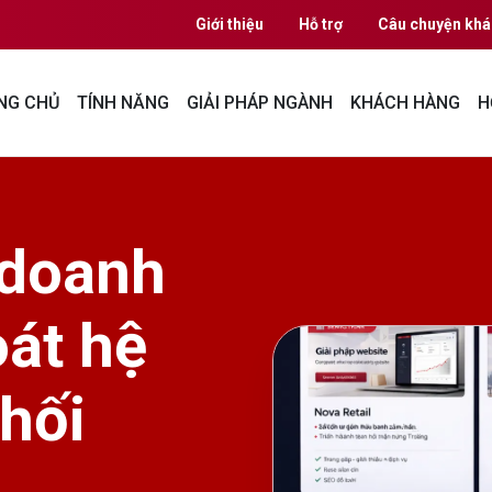
Giới thiệu
Hỗ trợ
Câu chuyện khá
NG CHỦ
TÍNH NĂNG
GIẢI PHÁP NGÀNH
KHÁCH HÀNG
H
 doanh
oát hệ
hối