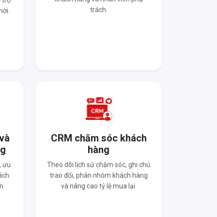
 trợ
trách.
hời.
 và
CRM chăm sóc khách
ng
hàng
, ưu
Theo dõi lịch sử chăm sóc, ghi chú
ách
trao đổi, phân nhóm khách hàng
n
và nâng cao tỷ lệ mua lại.