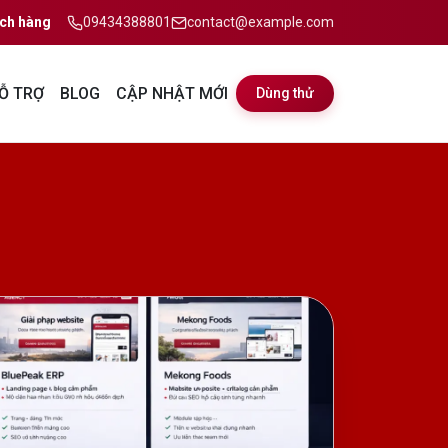
ch hàng
09434388801
contact@example.com
Ỗ TRỢ
BLOG
CẬP NHẬT MỚI
Dùng thử