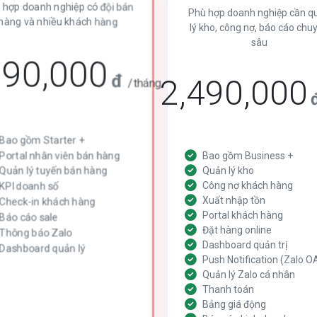
 hợp doanh nghiệp có đội bán
Phù hợp doanh nghiệp cần q
hàng và nhiều khách hàng
lý kho, công nợ, báo cáo chu
sâu
290,000
đ
2,490,000
/tháng
Bao gồm Starter +
Portal nhân viên bán hàng
Bao gồm Business +
Quản lý tuyến bán hàng
Quản lý kho
Công nợ khách hàng
KPI doanh số
Xuất nhập tồn
Check-in khách hàng
Portal khách hàng
Báo cáo sale
Đặt hàng online
Thông báo Zalo
Dashboard quản trị
Dashboard quản lý
Push Notification (Zalo O
Quản lý Zalo cá nhân
Thanh toán
Bảng giá động