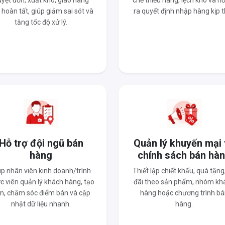
yệt đơn, xuất kho, giao hàng
chế thiếu hàng, lệch kho và hỗ
 hoàn tất, giúp giảm sai sót và
ra quyết định nhập hàng kịp t
tăng tốc độ xử lý.
Hỗ trợ đội ngũ bán
Quản lý khuyến mại
hàng
chính sách bán hà
úp nhân viên kinh doanh/trình
Thiết lập chiết khấu, quà tặng
c viên quản lý khách hàng, tạo
đãi theo sản phẩm, nhóm kh
n, chăm sóc điểm bán và cập
hàng hoặc chương trình bá
nhật dữ liệu nhanh.
hàng.