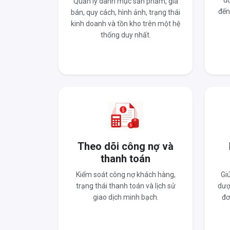
du
Quản lý danh mục sản phẩm, giá
đến
bán, quy cách, hình ảnh, trạng thái
kinh doanh và tồn kho trên một hệ
thống duy nhất.
Theo dõi công nợ và
thanh toán
Kiểm soát công nợ khách hàng,
Gi
trạng thái thanh toán và lịch sử
dượ
giao dịch minh bạch.
đơ