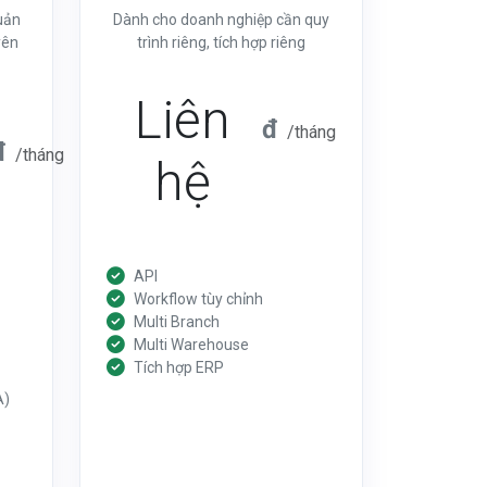
uản
Dành cho doanh nghiệp cần quy
yên
trình riêng, tích hợp riêng
Liên
đ
/tháng
đ
/tháng
hệ
API
Workflow tùy chỉnh
Multi Branch
Multi Warehouse
Tích hợp ERP
A)