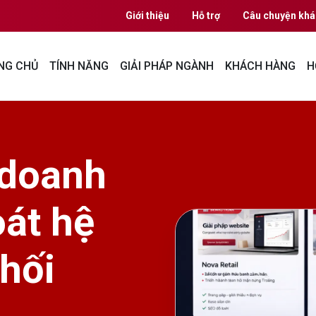
Giới thiệu
Hỗ trợ
Câu chuyện khá
NG CHỦ
TÍNH NĂNG
GIẢI PHÁP NGÀNH
KHÁCH HÀNG
H
 doanh
oát hệ
hối