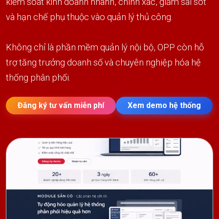
kiểm soát kinh doanh nhanh, chính xác, giảm sai sót
và hạn chế phụ thuộc vào quản lý thủ công.
Không chỉ là phần mềm quản lý nội bộ, OPP còn hỗ
trợ tăng trưởng doanh số và chuyên nghiệp hóa hệ
thống phân phối.
Đăng ký tư vấn miễn phí
Xem demo hệ thống