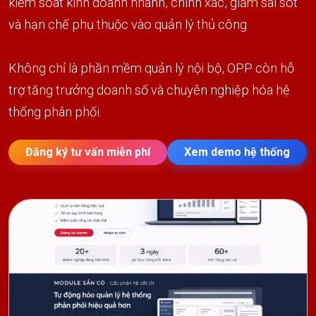
kiểm soát kinh doanh nhanh, chính xác, giảm sai sót
và hạn chế phụ thuộc vào quản lý thủ công.
Không chỉ là phần mềm quản lý nội bộ, OPP còn hỗ
trợ tăng trưởng doanh số và chuyên nghiệp hóa hệ
thống phân phối.
Đăng ký tư vấn miễn phí
Xem demo hệ thống