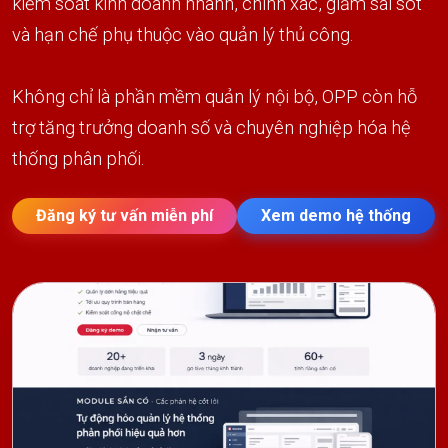
kiểm soát kinh doanh nhanh, chính xác, giảm sai sót
và hạn chế phụ thuộc vào quản lý thủ công.
Không chỉ là phần mềm quản lý nội bộ, OPP còn hỗ
trợ tăng trưởng doanh số và chuyên nghiệp hóa hệ
thống phân phối.
Đăng ký tư vấn miễn phí
Xem demo hệ thống