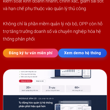
kiểm soát kinh doanh nhanh, chính xác, giảm sai sót
và hạn chế phụ thuộc vào quản lý thủ công.
Không chỉ là phần mềm quản lý nội bộ, OPP còn hỗ
trợ tăng trưởng doanh số và chuyên nghiệp hóa hệ
thống phân phối.
Đăng ký tư vấn miễn phí
Xem demo hệ thống