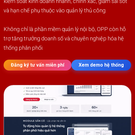
kiểm soát kinh doanh nhanh, chính xác, giảm sai sót
và hạn chế phụ thuộc vào quản lý thủ công.
Không chỉ là phần mềm quản lý nội bộ, OPP còn hỗ
trợ tăng trưởng doanh số và chuyên nghiệp hóa hệ
thống phân phối.
Đăng ký tư vấn miễn phí
Xem demo hệ thống