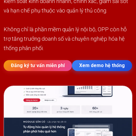
kiểm soát kinh doanh nhanh, chính xác, giảm sai sót
và hạn chế phụ thuộc vào quản lý thủ công.
Không chỉ là phần mềm quản lý nội bộ, OPP còn hỗ
trợ tăng trưởng doanh số và chuyên nghiệp hóa hệ
thống phân phối.
Đăng ký tư vấn miễn phí
Xem demo hệ thống