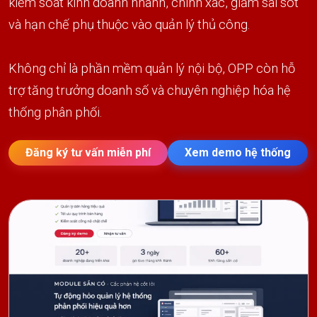
kiểm soát kinh doanh nhanh, chính xác, giảm sai sót
và hạn chế phụ thuộc vào quản lý thủ công.
Không chỉ là phần mềm quản lý nội bộ, OPP còn hỗ
trợ tăng trưởng doanh số và chuyên nghiệp hóa hệ
thống phân phối.
Đăng ký tư vấn miễn phí
Xem demo hệ thống