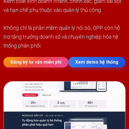
kiểm soát kinh doanh nhanh, chính xác, giảm sai sót
và hạn chế phụ thuộc vào quản lý thủ công.
Không chỉ là phần mềm quản lý nội bộ, OPP còn hỗ
trợ tăng trưởng doanh số và chuyên nghiệp hóa hệ
thống phân phối.
Đăng ký tư vấn miễn phí
Xem demo hệ thống