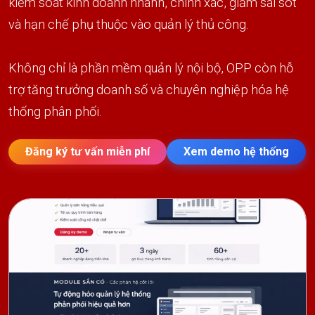
kiểm soát kinh doanh nhanh, chính xác, giảm sai sót
và hạn chế phụ thuộc vào quản lý thủ công.
Không chỉ là phần mềm quản lý nội bộ, OPP còn hỗ
trợ tăng trưởng doanh số và chuyên nghiệp hóa hệ
thống phân phối.
Đăng ký tư vấn miễn phí
Xem demo hệ thống