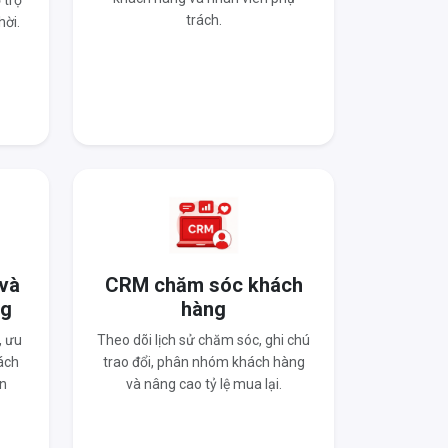
 trợ
trách.
hời.
 và
CRM chăm sóc khách
ng
hàng
, ưu
Theo dõi lịch sử chăm sóc, ghi chú
ách
trao đổi, phân nhóm khách hàng
n
và nâng cao tỷ lệ mua lại.