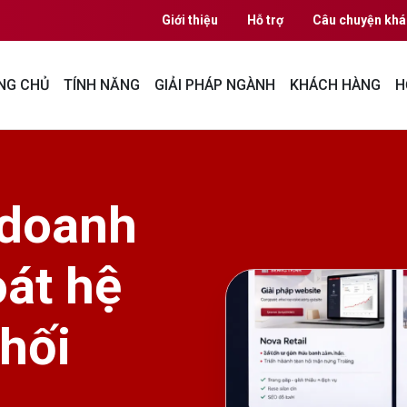
Giới thiệu
Hỗ trợ
Câu chuyện khá
NG CHỦ
TÍNH NĂNG
GIẢI PHÁP NGÀNH
KHÁCH HÀNG
H
 doanh
oát hệ
hối