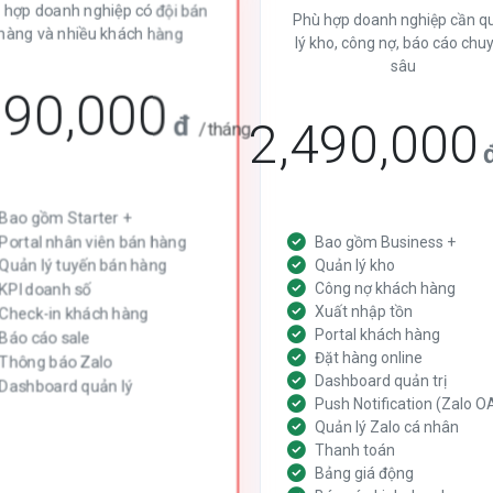
 hợp doanh nghiệp có đội bán
Phù hợp doanh nghiệp cần q
hàng và nhiều khách hàng
lý kho, công nợ, báo cáo chu
sâu
290,000
đ
2,490,000
/tháng
Bao gồm Starter +
Portal nhân viên bán hàng
Bao gồm Business +
Quản lý tuyến bán hàng
Quản lý kho
Công nợ khách hàng
KPI doanh số
Xuất nhập tồn
Check-in khách hàng
Portal khách hàng
Báo cáo sale
Đặt hàng online
Thông báo Zalo
Dashboard quản trị
Dashboard quản lý
Push Notification (Zalo O
Quản lý Zalo cá nhân
Thanh toán
Bảng giá động