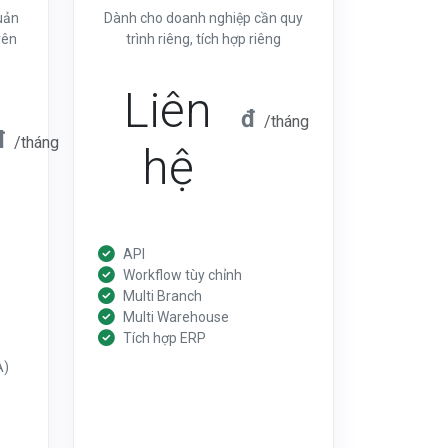
uản
Dành cho doanh nghiệp cần quy
yên
trình riêng, tích hợp riêng
Liên
đ
/tháng
đ
/tháng
hệ
API
Workflow tùy chỉnh
Multi Branch
Multi Warehouse
Tích hợp ERP
A)