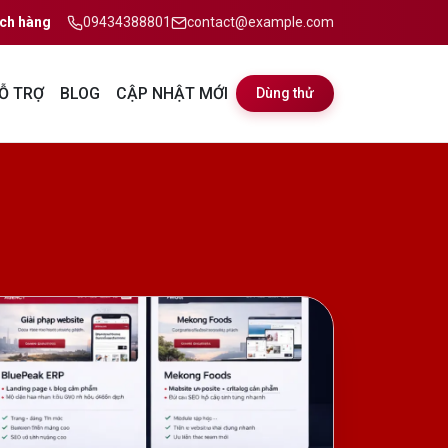
ch hàng
09434388801
contact@example.com
Ỗ TRỢ
BLOG
CẬP NHẬT MỚI
Dùng thử