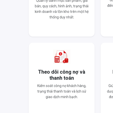
du
Quản lý danh mục sản phẩm, giá
đến
bán, quy cách, hình ảnh, trạng thái
kinh doanh và tồn kho trên một hệ
thống duy nhất.
Theo dõi công nợ và
thanh toán
Kiểm soát công nợ khách hàng,
Gi
trạng thái thanh toán và lịch sử
dượ
giao dịch minh bạch.
đơ