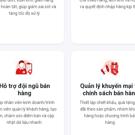
yệt đơn, xuất kho, giao hàng
chế thiếu hàng, lệch kho và hỗ
 hoàn tất, giúp giảm sai sót và
ra quyết định nhập hàng kịp t
tăng tốc độ xử lý.
Hỗ trợ đội ngũ bán
Quản lý khuyến mại
hàng
chính sách bán hà
úp nhân viên kinh doanh/trình
Thiết lập chiết khấu, quà tặng
c viên quản lý khách hàng, tạo
đãi theo sản phẩm, nhóm kh
n, chăm sóc điểm bán và cập
hàng hoặc chương trình bá
nhật dữ liệu nhanh.
hàng.