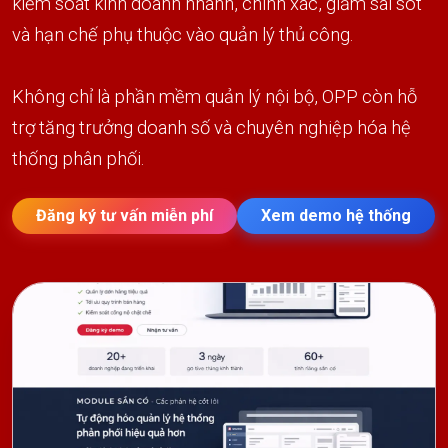
kiểm soát kinh doanh nhanh, chính xác, giảm sai sót
và hạn chế phụ thuộc vào quản lý thủ công.
Không chỉ là phần mềm quản lý nội bộ, OPP còn hỗ
trợ tăng trưởng doanh số và chuyên nghiệp hóa hệ
thống phân phối.
Đăng ký tư vấn miễn phí
Xem demo hệ thống